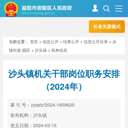
长者关爱模式
首页
走进资阳
当前位置：
首页
>
信息公开
>
结果公开
>
信息公开目录
>
乡
镇街道-园区
>
沙头镇
>
机构信息
政务资阳
信息公开
沙头镇机关干部岗位职务安排
新闻中心
解读回应
（2024年）
政务服务
互动交流
索 引 号：zyqstz/2024-1909620
发布机构：沙头镇
高效办成一件事
发文日期：2024-03-15