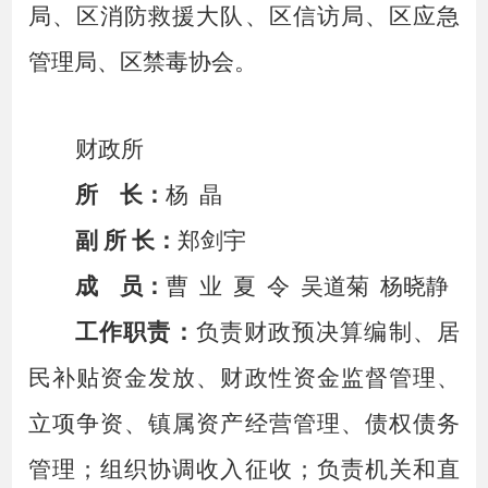
局、区消防救援大队、区信访局、区应急
管理局、区禁毒协会。
财
政所
所
长：
杨
晶
副
所
长：
郑剑宇
成
员：
曹
业
夏
令
吴道菊
杨晓静
工作职责：
负责财政预决算编制、居
民补贴资金发放、财政性资金监督管理、
立项争资、镇属资产经营管理、债权债务
管理；组织协调收入征收；负责机关和直