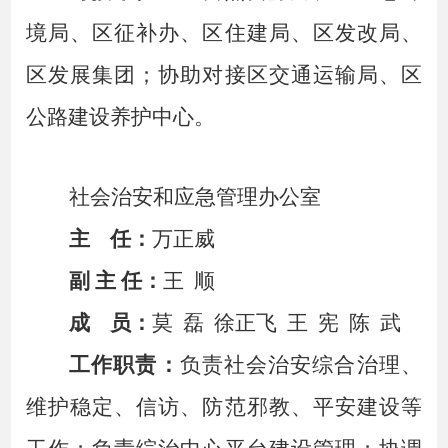
境局、区征补办、区住建局、区发改局、
区发展集团；协助对接区交通运输局、区
公路建设养护中心。
社会治安和应急管理
办公室
主
任：
万正威
副
主
任：
王
顺
成
员：
莫
磊
徐正飞
王
宪
陈
武
工作职责：
负责社会治安综合治理、
维护稳定、信访、防范邪教、平安建设等