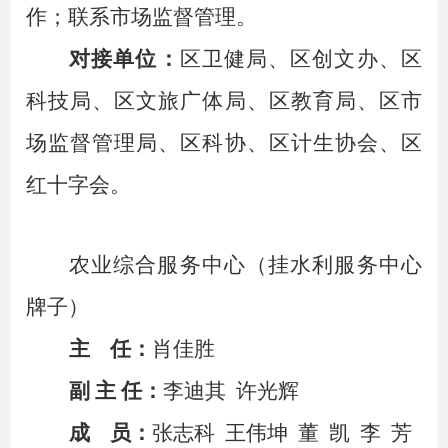
作；联系市场监督管理。
对接单位：
区卫健局、区创文办、区
科技局、区文旅广体局、区教育局、区市
场监督管理局、区科协、区计生协会、区
红十字会。
农业综合服务中心（挂水利服务中心
牌子）
主
任：
肖佳胜
副
主
任：
李迪其
许光辉
成
员：
张志科
王伟坤
董
凯
李
芳