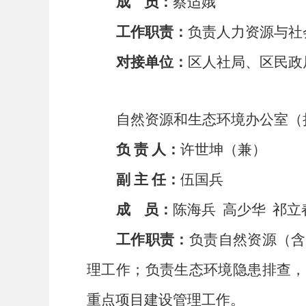
成
员：
蔡适娥
工作职责：
负责人力资源与社
对接单位：
区人社局、区民政
自然资源和生态环境办公室（
负
责
人：
许世坤（兼）
副
主
任：
伍国兵
成
员：
陈海兵
高少华
祁立
工作职责：
负责自然资源（含
理工作；负责生态环境隐患排查，
重点项目建设管理工作
。