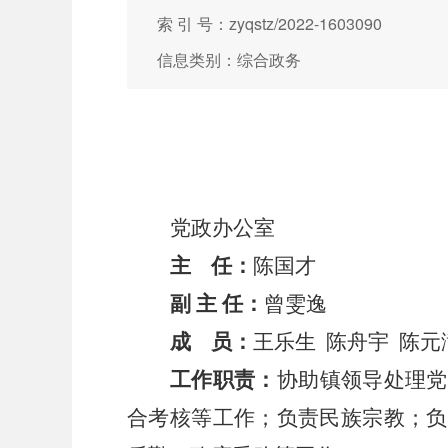
索 引 号：zyqstz/2022-1603090
信息类别：综合政务
党政办公室
主
任：
陈国才
副
主
任：
曾雯逸
成
员：
王乐生
陈舟宇
陈元
工作
职责：
协助镇领导处理党
合考核等工作；负责民族宗教；负