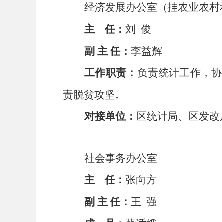
经济发展办公室（挂农业农村
主
任：
刘
俊
副
主
任：
李益辉
工作职责：
负责
统计工作，协
责脱贫攻坚。
对接单位：
区统计局、
区发改
社会事务办公室
主
任：
张向方
副
主
任：
王
强