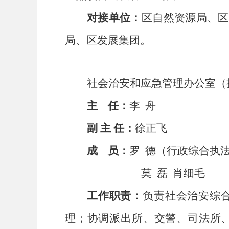
对接单位：
区自然资源局、区
局、区
发展集团。
社会治安和应急管理
办公室（
主
任：
李
舟
副
主
任：
徐正飞
成
员
：
罗
德（行政综合执
莫
磊
肖细毛
工作职责：
负责社会治安综
理；协调派出所、交警、司法所