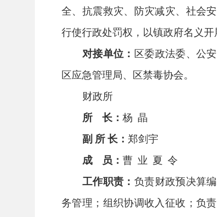
全、抗震救灾、防灾减灾、社会安
行使行政处罚权，以镇政府名义开
对接单位：
区委政法委、公安
区应急管理局、区禁毒协会。
财
政所
所
长：
杨
晶
副
所
长：
郑剑宇
成
员：
曹
业
夏
令
工作职责：
负责财政预决算编
务管理；组织协调收入征收；负责