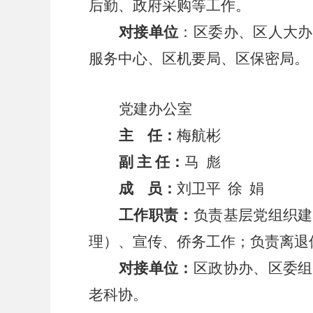
后勤、政府采购等工作。
对接单位
：区委办、区人大办
服务中心、区机要局、区保密局。
党建办公室
主
任：
梅航彬
副
主
任：
马
彪
成
员：
刘卫平
徐
娟
工作职责：
负责基层党组织建
理）、宣传、侨务工作；负责离退
对接单位：
区政协办、区委组
老科协。