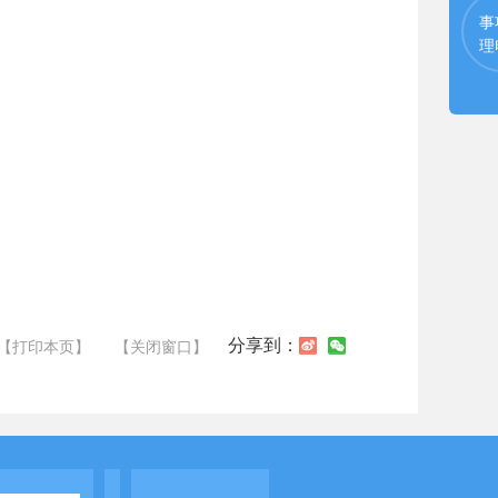
事
理
分享到：
【打印本页】
【关闭窗口】