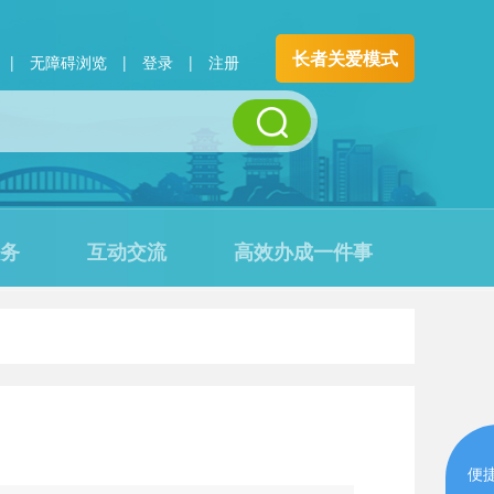
长者关爱模式
|
无障碍浏览
|
登录
|
注册
务
互动交流
高效办成一件事
便