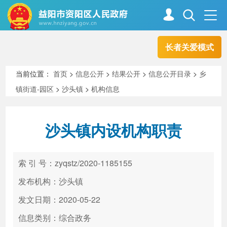
长者关爱模式
首页
走进资阳
当前位置：
首页
>
信息公开
>
结果公开
>
信息公开目录
>
乡
镇街道-园区
>
沙头镇
>
机构信息
政务资阳
信息公开
沙头镇内设机构职责
新闻中心
解读回应
索 引 号：zyqstz/2020-1185155
政务服务
互动交流
发布机构：沙头镇
发文日期：2020-05-22
信息类别：综合政务
高效办成一件事