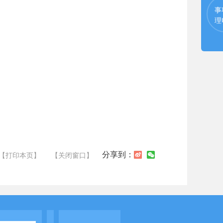
事
理
分享到：
【打印本页】
【关闭窗口】