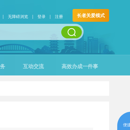
长者关爱模式
|
无障碍浏览
|
登录
|
注册
务
互动交流
高效办成一件事
便