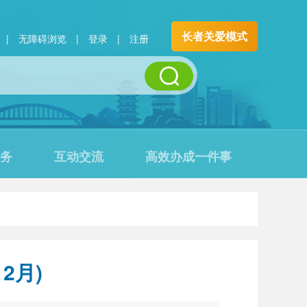
长者关爱模式
|
无障碍浏览
|
登录
|
注册
务
互动交流
高效办成一件事
2月)