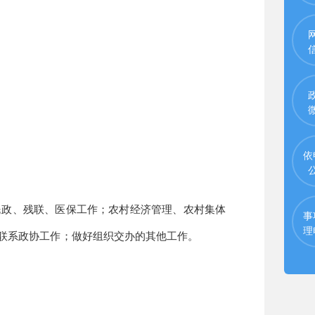
依
民政、残联、医保工作；
农村经济管理、农村集体
事
理
联系
政协
工作；
做好组织交办的
其他
工作。