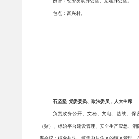
协管：
经济发展办公室、
党建
办公室
。
包点：
富兴
村。
石坚坚
党委委员、政法委员
，
人大主席
负责政务公开、文秘、文电、热线、保
（赌）、综治平台建设管理、安全生产应急、消
席会议
；
综合执法、镇集中居住区的镇区管理，