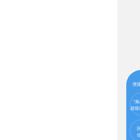
便
“湘
超级