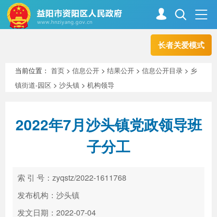
长者关爱模式
首页
走进资阳
当前位置：
首页
>
信息公开
>
结果公开
>
信息公开目录
>
乡
镇街道-园区
>
沙头镇
>
机构领导
政务资阳
信息公开
2022年7月沙头镇党政领导班
新闻中心
解读回应
子分工
政务服务
互动交流
索 引 号：zyqstz/2022-1611768
发布机构：沙头镇
高效办成一件事
发文日期：2022-07-04