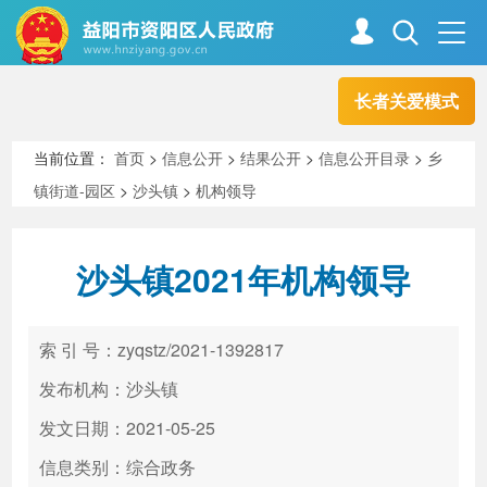
长者关爱模式
首页
走进资阳
当前位置：
首页
>
信息公开
>
结果公开
>
信息公开目录
>
乡
镇街道-园区
>
沙头镇
>
机构领导
政务资阳
信息公开
沙头镇2021年机构领导
新闻中心
解读回应
索 引 号：zyqstz/2021-1392817
政务服务
互动交流
发布机构：沙头镇
发文日期：2021-05-25
信息类别：综合政务
高效办成一件事