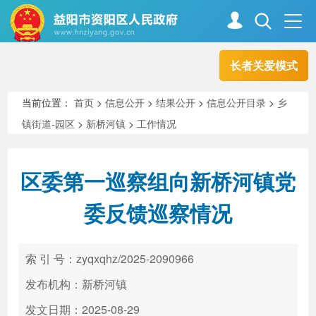
长者关爱模式
首页
走进资阳
当前位置：
首页
>
信息公开
>
结果公开
>
信息公开目录
>
乡
镇街道-园区
>
新桥河镇
>
工作情况
政务资阳
信息公开
区委第一巡察组向新桥河镇党
新闻中心
解读回应
委反馈巡察情况
政务服务
互动交流
索 引 号：zyqxqhz/2025-2090966
发布机构：新桥河镇
高效办成一件事
发文日期：2025-08-29