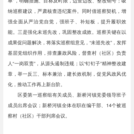
单”，明确措施、目标及时限，边查边改、整改销号；吸
纳巡察建议，严肃核查违纪案件。同时借巡察契机，增
强全面从严治党自觉，强班子、补短板，提升履职效
能。三是强化未巡先改，巩固整改成效。巡察关键在以
成果促问题解决，将落实巡察组意见，“未巡先改”，发挥
基层党组织作用，排查廉政风险，督查村（社区）负责
人“一岗双责”，从源头遏制违规；以“钉钉子”精神整改建
章，举一反三、标本兼治，建长效机制，促党风政风优
化，推动工作再上新台阶。
区委第一巡察组有关成员、新桥河镇党委领导班子
成员出席会议；新桥河镇全体在职在编干部、14个被巡
察村（社区）干部列席会议。