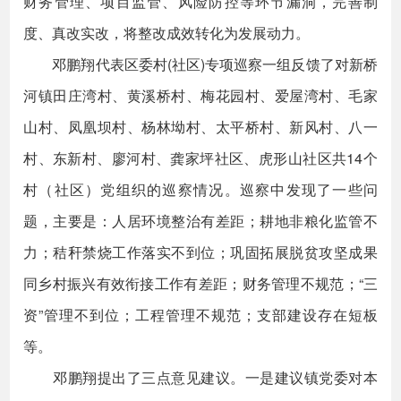
财务管理、项目监管、风险防控等环节漏洞，完善制
度、真改实改，将整改成效转化为发展动力。
邓鹏翔代表区委村(社区)专项巡察一组反馈了对新桥
河镇田庄湾村、黄溪桥村、梅花园村、爱屋湾村、毛家
山村、凤凰坝村、杨林坳村、太平桥村、新风村、八一
村、东新村、廖河村、龚家坪社区、虎形山社区共14个
村（社区）党组织的巡察情况。巡察中发现了一些问
题，主要是：人居环境整治有差距；耕地非粮化监管不
力；秸秆禁烧工作落实不到位；巩固拓展脱贫攻坚成果
同乡村振兴有效衔接工作有差距；财务管理不规范；“三
资”管理不到位；工程管理不规范；支部建设存在短板
等。
邓鹏翔提出了三点意见建议。一是建议镇党委对本