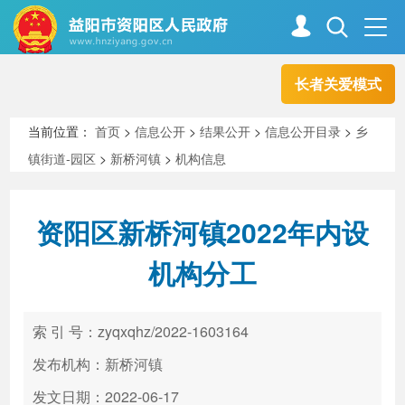
长者关爱模式
首页
走进资阳
当前位置：
首页
>
信息公开
>
结果公开
>
信息公开目录
>
乡
镇街道-园区
>
新桥河镇
>
机构信息
政务资阳
信息公开
资阳区新桥河镇2022年内设
新闻中心
解读回应
机构分工
政务服务
互动交流
索 引 号：zyqxqhz/2022-1603164
发布机构：新桥河镇
高效办成一件事
发文日期：2022-06-17