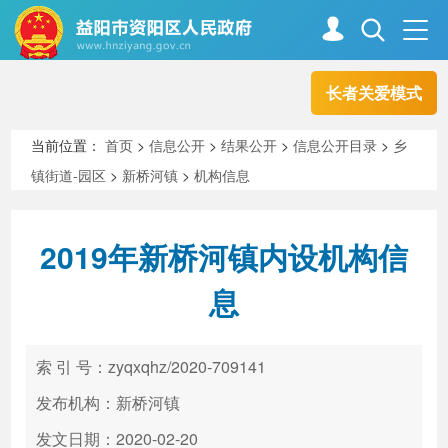
长者关爱模式
首页
走进资阳
当前位置：
首页
>
信息公开
>
结果公开
>
信息公开目录
>
乡
镇街道-园区
>
新桥河镇
>
机构信息
政务资阳
信息公开
2019年新桥河镇内设机构信
新闻中心
解读回应
息
政务服务
互动交流
索 引 号：zyqxqhz/2020-709141
发布机构：新桥河镇
高效办成一件事
发文日期：2020-02-20