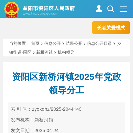
长者关爱模式
首页
走进资阳
当前位置：
首页
>
信息公开
>
结果公开
>
信息公开目录
>
乡
镇街道-园区
>
新桥河镇
>
机构领导
政务资阳
信息公开
资阳区新桥河镇2025年党政
新闻中心
解读回应
领导分工
政务服务
互动交流
索 引 号：zyqxqhz/2025-2044143
发布机构：新桥河镇
高效办成一件事
发文日期：2025-04-24