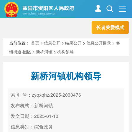
长者关爱模式
首页
走进资阳
当前位置：
首页
>
信息公开
>
结果公开
>
信息公开目录
>
乡
镇街道-园区
>
新桥河镇
>
机构领导
政务资阳
信息公开
新桥河镇机构领导
新闻中心
解读回应
索 引 号：zyqxqhz/2025-2030476
政务服务
互动交流
发布机构：新桥河镇
发文日期：2025-01-13
信息类别：综合政务
高效办成一件事