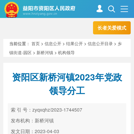
长者关爱模式
首页
走进资阳
当前位置：
首页
>
信息公开
>
结果公开
>
信息公开目录
>
乡
镇街道-园区
>
新桥河镇
>
机构领导
政务资阳
信息公开
资阳区新桥河镇2023年党政
新闻中心
解读回应
领导分工
政务服务
互动交流
索 引 号：zyqxqhz/2023-1744507
发布机构：新桥河镇
高效办成一件事
发文日期：2023-04-03