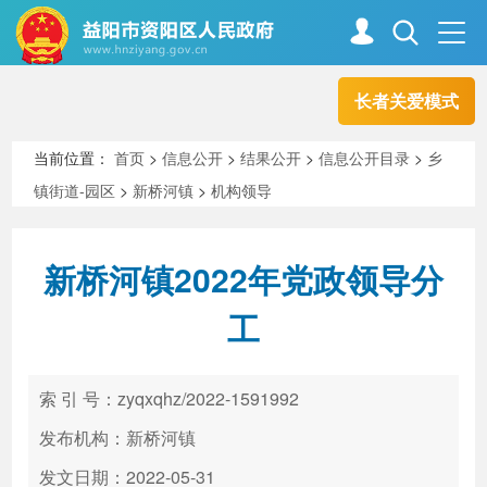
长者关爱模式
首页
走进资阳
当前位置：
首页
>
信息公开
>
结果公开
>
信息公开目录
>
乡
镇街道-园区
>
新桥河镇
>
机构领导
政务资阳
信息公开
新桥河镇2022年党政领导分
新闻中心
解读回应
工
政务服务
互动交流
索 引 号：zyqxqhz/2022-1591992
发布机构：新桥河镇
高效办成一件事
发文日期：2022-05-31