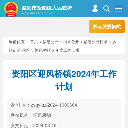
长者关爱模式
首页
走进资阳
当前位置：
首页
>
信息公开
>
结果公开
>
信息公开目录
>
乡
镇街道-园区
>
迎风桥镇
>
年度工作安排
政务资阳
信息公开
资阳区迎风桥镇2024年工作
新闻中心
解读回应
计划
政务服务
互动交流
索 引 号：zyqyfqz/2024-1909664
发布机构：迎风桥镇
高效办成一件事
发文日期：2024-03-15