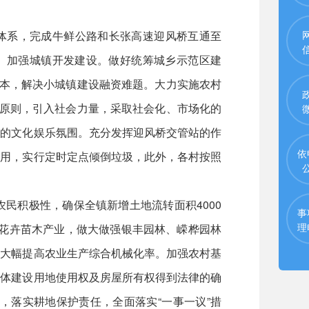
络体系，完成牛鲜公路和长张高速迎风桥互通至
络。加强城镇开发建设。做好统筹城乡示范区建
资本，解决小城镇建设融资难题。大力实施农村
的原则，引入社会力量，采取社会化、市场化的
荣的文化娱乐氛围。充分发挥迎风桥交管站的作
依
作用，实行定时定点倾倒垃圾，此外，各村按照
民积极性，确保全镇新增土地流转面积4000
事
理
—花卉苗木产业，做大做强银丰园林、嵘桦园林
，大幅提高农业生产综合机械化率。加强农村基
集体建设用地使用权及房屋所有权得到法律的确
，落实耕地保护责任，全面落实“一事一议”措