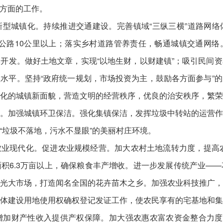
方面的工作。
型城镇化。持续推进交通建设。完善镇域“三纵三横”道路网
村公路10公里以上；落实乡村道路管养责任，畅通城镇交通网
开发。做好土地文章，实现“以地生财，以财建镇”；吸引民间
水平。坚持“政府统一规划，市场投资为主，鼓励各方面参与”
化的城镇新面貌，营造文明的经营秩序，优良的治安秩序，繁
。加强城镇环卫保洁。强化集镇保洁，发挥垃圾中转站的运营
“垃圾不落地，污水不显眼”的美丽村庄环境。
业现代化。促进农业规模经营。加大农村土地流转力度，提高农
积6.3万亩以上，确保粮食丰产增收。进一步发展传统产业—
光大市场，打造闻名全国的花卉苗木之乡。加强农业科技推广
体建设用地使用权确权登记发证工作，使农民享有的宅基地和
加财产性收入提供产权保障。加大强农惠农富农资金整合力度