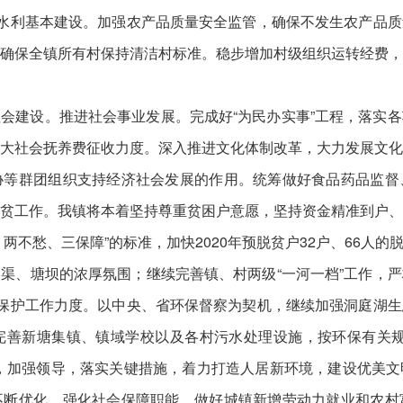
田水利基本建设。加强农产品质量安全监管，确保不发生农产品
确保全镇所有村保持清洁村标准。稳步增加村级组织运转经费
会建设。推进社会事业发展。完成好“为民办实事”工程，落实
大社会抚养费征收力度。深入推进文化体制改革，大力发展文
协等群团组织支持经济社会发展的作用。统筹做好食品药品监督
贫工作。我镇将本着坚持尊重贫困户意愿，坚持资金精准到户
两不愁、三保障”的标准，加快2020年预脱贫户32户、66人
渠、塘坝的浓厚氛围；继续完善镇、村两级“一河一档”工作，
境保护工作力度。以中央、省环保督察为契机，继续加强洞庭湖
完善新塘集镇、镇域学校以及各村污水处理设施，按环保有关规
，加强领导，落实关键措施，着力打造人居新环境，建设优美
不断优化。强化社会保障职能。做好城镇新增劳动力就业和农村