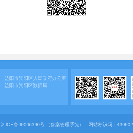
：
益阳市资阳区人民政府办公室
：
益阳市资阳区数据局
：
湘ICP备09005390号 （备案管理系统）
网站标识码：430902