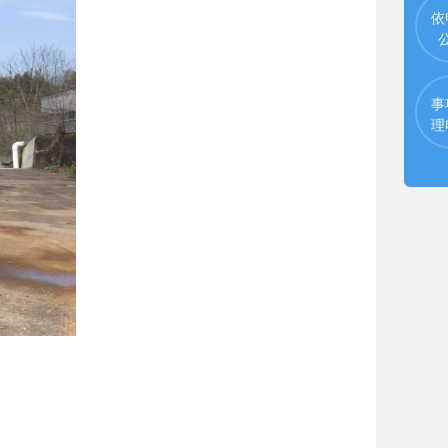
依
事
理