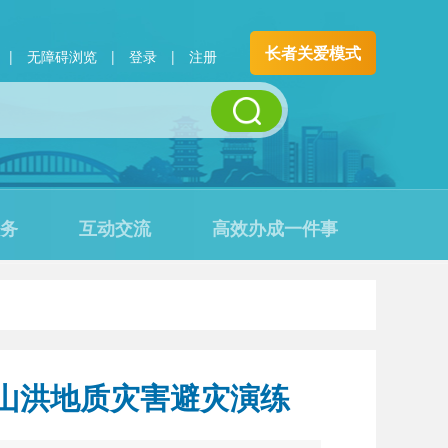
长者关爱模式
|
无障碍浏览
|
登录
|
注册
务
互动交流
高效办成一件事
暨山洪地质灾害避灾演练