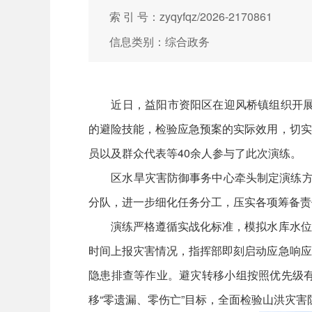
索 引 号：zyqyfqz/2026-2170861
信息类别：综合政务
近日，益阳市资阳区在迎风桥镇组织开展2
的避险技能，检验应急预案的实际效用，切实
员以及群众代表等40余人参与了此次演练。
区水旱灾害防御事务中心牵头制定演练方案
分队，进一步细化任务分工，压实各项筹备责
演练严格遵循实战化标准，模拟水库水位超
时间上报灾害情况，指挥部即刻启动应急响应
隐患排查等作业。避灾转移小组按照优先级
移“零遗漏、零伤亡”目标，全面检验山洪灾