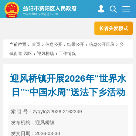
长者关爱模式
首页
走进资阳
当前位置：
首页
>
信息公开
>
结果公开
>
信息公开目录
>
乡
镇街道-园区
>
迎风桥镇
>
工作情况
政务资阳
信息公开
迎风桥镇开展2026年“世界水
新闻中心
解读回应
日”“中国水周”送法下乡活动
政务服务
互动交流
索 引 号：zyqyfqz/2026-2162249
发布机构：迎风桥镇
高效办成一件事
发文日期：2026-03-30