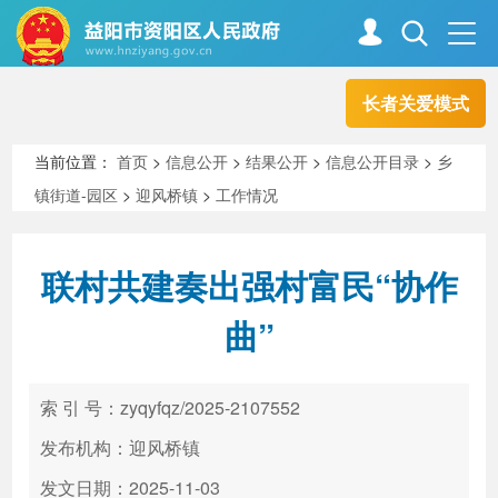
长者关爱模式
首页
走进资阳
当前位置：
首页
>
信息公开
>
结果公开
>
信息公开目录
>
乡
镇街道-园区
>
迎风桥镇
>
工作情况
政务资阳
信息公开
联村共建奏出强村富民“协作
新闻中心
解读回应
曲”
政务服务
互动交流
索 引 号：zyqyfqz/2025-2107552
发布机构：迎风桥镇
高效办成一件事
发文日期：2025-11-03