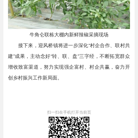
牛角仑联栋大棚内新鲜辣椒采摘现场
接下来，迎风桥镇将进一步深化“村企合作、联村共
建”成果，主动念好“转、联、盘”三字经，不断拓宽群众
增收致富渠道，努力实现强企富村、村企共赢，奋力开
创乡村振兴工作新局面。
扫一扫在手机打开当前页