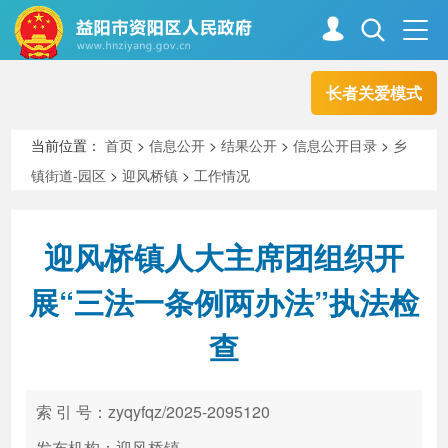
长者关爱模式
首页
走进资阳
当前位置：
首页
>
信息公开
>
结果公开
>
信息公开目录
>
乡
镇街道-园区
>
迎风桥镇
>
工作情况
政务资阳
信息公开
迎风桥镇人大主席团组织开
新闻中心
解读回应
展“三法一条例两办法”执法检
查
政务服务
互动交流
索 引 号：zyqyfqz/2025-2095120
高效办成一件事
发布机构：迎风桥镇