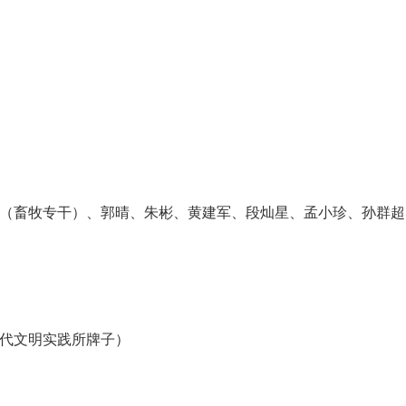
畜牧专干）、郭晴、朱彬、黄建军、段灿星、孟小珍、孙群超
代文明实践所牌子）