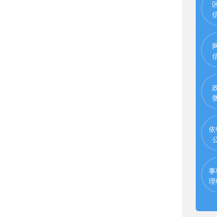
依
事
理