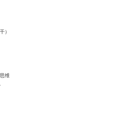
干）
思维
君