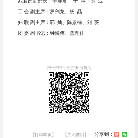
武装部副部长：李赛君 干 事：陈 业
工 会 副主席：罗剑龙、杨 晶
妇 联 副主席：郭 灿、陈景楠、刘 薇
团 委 副书记：钟海伟、曾理佳
扫一扫在手机打开当前页
分享到：
【打印本页】
【关闭窗口】