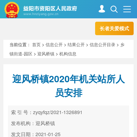
长者关爱模式
首页
走进资阳
当前位置：
首页
>
信息公开
>
结果公开
>
信息公开目录
>
乡
镇街道-园区
>
迎风桥镇
>
机构信息
政务资阳
信息公开
迎风桥镇2020年机关站所人
新闻中心
解读回应
员安排
政务服务
互动交流
索 引 号：zyqyfqz/2021-1326891
发布机构：迎风桥镇
高效办成一件事
发文日期：2021-01-25