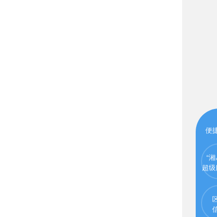
便
“湘
超级