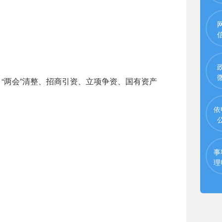
“两会”清整、招商引资、立项争资、国有资产
依
事
理