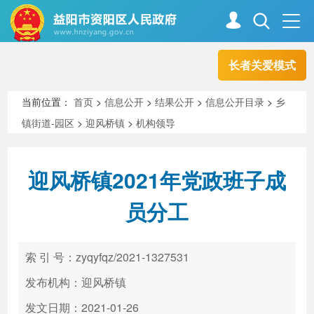
长者关爱模式
首页
走进资阳
当前位置：
首页
>
信息公开
>
结果公开
>
信息公开目录
>
乡
镇街道-园区
>
迎风桥镇
>
机构领导
政务资阳
信息公开
迎风桥镇2021年党政班子成
新闻中心
解读回应
员分工
政务服务
互动交流
索 引 号：zyqyfqz/2021-1327531
发布机构：迎风桥镇
高效办成一件事
发文日期：2021-01-26