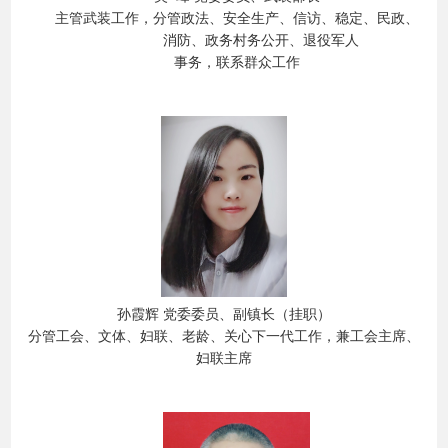
主管
武装工作，分管政法、
安全生产
、信访、稳定、民政、
消防、
政务村务公开
、退役军人
事务，联系群众工作
孙霞辉
党委委员、副镇长
（挂职）
分
管工会、
文体、
妇联
、
老龄、关
心
下一代工作，兼工会主席、
妇联主席