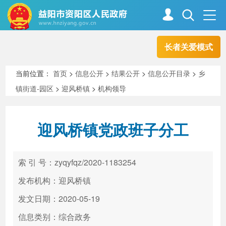
长者关爱模式
首页
走进资阳
当前位置：
首页
>
信息公开
>
结果公开
>
信息公开目录
>
乡
镇街道-园区
>
迎风桥镇
>
机构领导
政务资阳
信息公开
迎风桥镇党政班子分工
新闻中心
解读回应
索 引 号：zyqyfqz/2020-1183254
政务服务
互动交流
发布机构：迎风桥镇
发文日期：2020-05-19
信息类别：综合政务
高效办成一件事