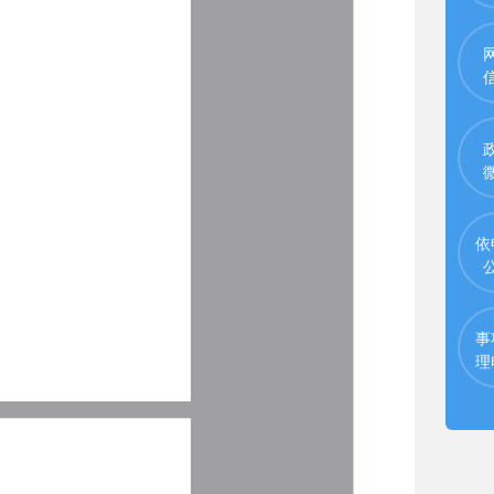
依
事
理