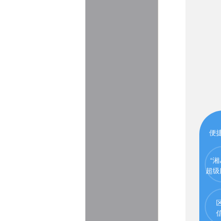
便
“湘
超级