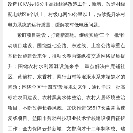
改造10KV共16公里高压线路改造工作，新增、改造村级
配电站区8个以上、村级电网10公里以上，持续提升农村
电力系统的运行质量，缓解农村低电压问题。
紧盯项目建设，打造新高地。继续实施“三个一批”推
动项目建设。围绕益七公路、东过线、土窑公路等重点
基础设施建设来争，推动长春内部纵横交通网络提质提
升；围绕农村水利灌溉设施来争，重点解决白鹿铺社
区、黄箭村、东香村、凤行山村等灌溉水系末端缺水的
问题；围绕全区“十四五”发展规划来争，通过争取一批高
标准农田建设、农村黑臭水体整治、农村人居环境整治
项目，不断改善长春风貌。加快推进G5517长益常高速
复线项目、益阳市劳动科技职业技术学校建设项目征拆
工作；全力保障云梦新城、文郡润才十二年制学校、瑞