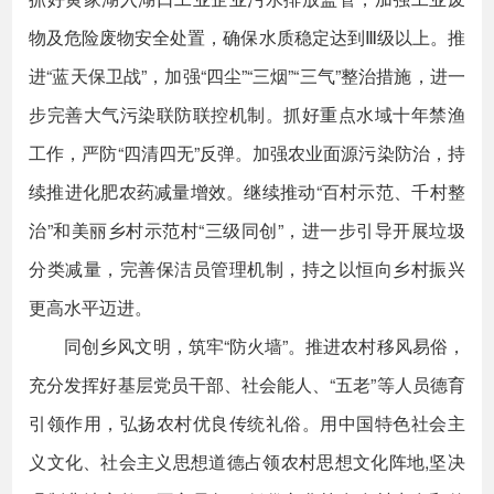
物及危险废物安全处置，确保水质稳定达到Ⅲ级以上。推
进“蓝天保卫战”，加强“四尘”“三烟”“三气”整治措施，进一
步完善大气污染联防联控机制。抓好重点水域十年禁渔
工作，严防“四清四无”反弹。加强农业面源污染防治，持
续推进化肥农药减量增效。继续推动“百村示范、千村整
治”和美丽乡村示范村“三级同创”，进一步引导开展垃圾
分类减量，完善保洁员管理机制，持之以恒向乡村振兴
更高水平迈进。
同创乡风文明，筑牢“防火墙”。推进农村移风易俗，
充分发挥好基层党员干部、社会能人、“五老”等人员德育
引领作用，弘扬农村优良传统礼俗。用中国特色社会主
义文化、社会主义思想道德占领农村思想文化阵地,坚决