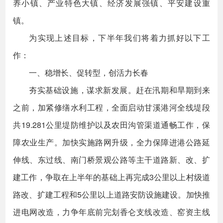
养小镇、产业特色大镇、经济发展强镇、平安建设重
镇。
为实现上述目标，下半年我们将着力抓好以下工
作：
一、稳增长、促转型，创活力长春
夯实基础设施，谋求新发展。赶在汛期和旱期到来
之前，加紧修缮水利工程，全面启动甘溪港河全线堤段
共19.281公里堤防维护以及农田沟管渠道通畅工作，保
障农业生产。加快实施路网升级，全力保障进港公路延
伸线、东过线、南门桥景观公路等主干道路新、改、扩
建工作，争取在上半年的基础上再完成3公里以上村级道
路改、扩建工程和5公里以上道路安防设施建设。加快推
进电网改造，力争年底前完划香仑支线改造、窑资主线