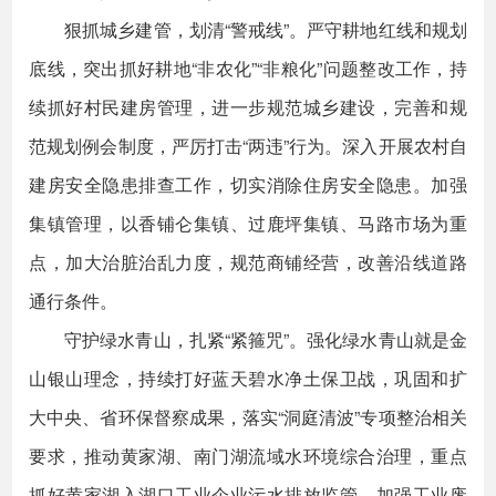
狠抓城乡建管，划清“警戒线”。严守耕地红线和规划
底线，突出抓好耕地“非农化”“非粮化”问题整改工作，持
续抓好村民建房管理，进一步规范城乡建设，完善和规
范规划例会制度，严厉打击“两违”行为。深入开展农村自
建房安全隐患排查工作，切实消除住房安全隐患。加强
集镇管理，以香铺仑集镇、过鹿坪集镇、马路市场为重
点，加大治脏治乱力度，规范商铺经营，改善沿线道路
通行条件。
守护绿水青山，扎紧“紧箍咒”。强化绿水青山就是金
山银山理念，持续打好蓝天碧水净土保卫战，巩固和扩
大中央、省环保督察成果，落实“洞庭清波”专项整治相关
要求，推动黄家湖、南门湖流域水环境综合治理，重点
抓好黄家湖入湖口工业企业污水排放监管，加强工业废