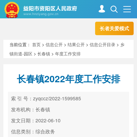
长者关爱模式
首页
走进资阳
当前位置：
首页
>
信息公开
>
结果公开
>
信息公开目录
>
乡
镇街道-园区
>
长春镇
>
年度工作安排
政务资阳
信息公开
长春镇2022年度工作安排
新闻中心
解读回应
索 引 号：zyqccz/2022-1599585
政务服务
互动交流
发布机构：长春镇
发文日期：2022-06-10
信息类别：综合政务
高效办成一件事