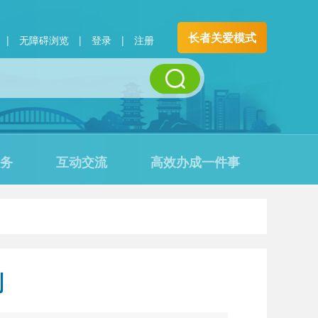
长者关爱模式
|
无障碍浏览
|
登录
|
注册
务
互动交流
高效办成一件事
划