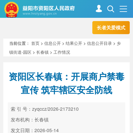
长者关爱模式
首页
走进资阳
当前位置：
首页
>
信息公开
>
结果公开
>
信息公开目录
>
乡
镇街道-园区
>
长春镇
>
工作情况
政务资阳
信息公开
资阳区长春镇：开展商户禁毒
新闻中心
解读回应
宣传 筑牢辖区安全防线
政务服务
互动交流
索 引 号：zyqccz/2026-2173210
发布机构：长春镇
高效办成一件事
发文日期：2026-05-14