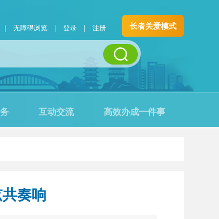
长者关爱模式
|
无障碍浏览
|
登录
|
注册
务
互动交流
高效办成一件事
弦共奏响