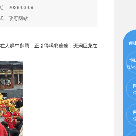
：2026-03-09
式：政府网站
便
在人群中翻腾，正引得喝彩连连，斑斓巨龙在
“湘
超级