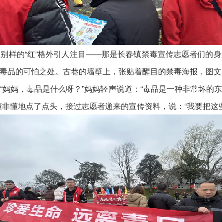
样的“红”格外引人注目——那是长春镇禁毒宣传志愿者们的身
毒品的可怕之处。古巷的墙壁上，张贴着醒目的禁毒海报，图文
妈，毒品是什么呀？”妈妈轻声说道：“毒品是一种非常坏的
懂非懂地点了点头，接过志愿者递来的宣传资料，说：“我要把这