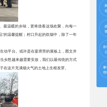
道、最温暖的乡味，更将借着这场欢聚，向每一
品”的温馨提醒；村口升起的炊烟中，除了一年
依
生动平台。或许是在宴席旁的展板上，图文并
，当乡愁越来越需要安放，我们以最传统的方式
事
子在这片充满烟火气的土地上生根发芽。
理