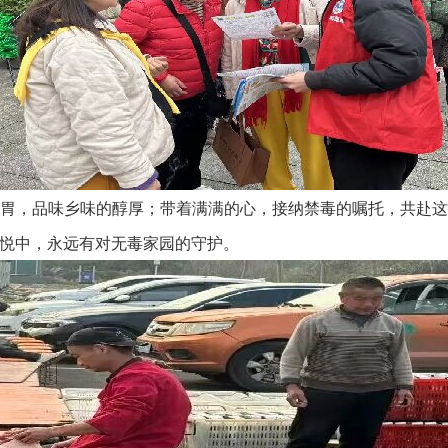
，品味乡味的醇厚；带着满满的心，接纳禁毒的嘱托，共赴这
悦中，永远有对无毒家园的守护。