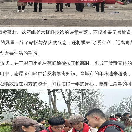
镇紫薇村。这座毗邻木槿科技馆的诗意村落，不仅准备了最地
的风里，除了砧板与柴火的气息，还将飘来“珍爱生命，远离毒
创无毒生活的期盼。
式，在三湘四水的村落间徐徐拉开帷幕时，也成了禁毒宣传的
聊中，志愿者们轻声普及着禁毒知识。当城市的年味越来越淡
召唤散落在四方的游子，慰藉忙碌一年的身心，更要让禁毒的种