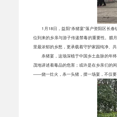
1月18日，益阳“杀猪宴”落户资阳区长春
位到来的乡亲与游子传递禁毒的重要性。腊月
里最浓郁的乡愁，更承载着守护家园纯净、共
杀猪宴，这场深植于中国乡土血脉的年终仪
茂地讲述着毒品的危害；或许是在乡亲们的闲
——烧一灶火，杀一头猪，摆一场宴，不仅要