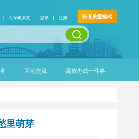
长者关爱模式
|
无障碍浏览
|
登录
|
注册
务
互动交流
高效办成一件事
愁里萌芽