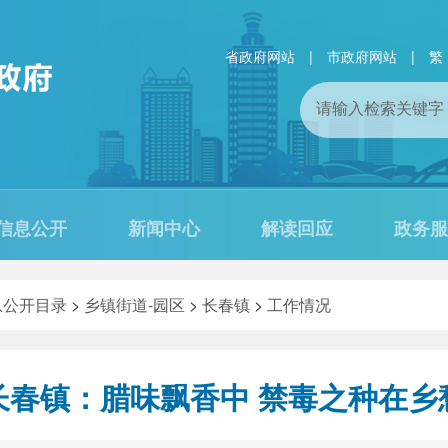
省政府网站
|
市政府网站
|
繁
信息公开
新闻中心
解读回应
政务服
息公开目录
>
乡镇街道-园区
>
长春镇
>
工作情况
长春镇：腊味飘香中 禁毒之种在乡