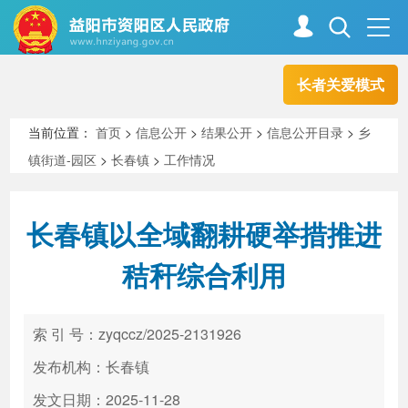
长者关爱模式
首页
走进资阳
当前位置：
首页
>
信息公开
>
结果公开
>
信息公开目录
>
乡
镇街道-园区
>
长春镇
>
工作情况
政务资阳
信息公开
长春镇以全域翻耕硬举措推进
新闻中心
解读回应
秸秆综合利用
政务服务
互动交流
索 引 号：zyqccz/2025-2131926
发布机构：长春镇
高效办成一件事
发文日期：2025-11-28