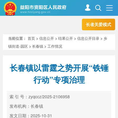
长者关爱模式
首页
走进资阳
当前位置：
首页
>
信息公开
>
结果公开
>
信息公开目录
>
乡
镇街道-园区
>
长春镇
>
工作情况
政务资阳
信息公开
长春镇以雷霆之势开展“铁锤
新闻中心
解读回应
行动”专项治理
政务服务
互动交流
索 引 号：zyqccz/2025-2106958
发布机构：长春镇
高效办成一件事
发文日期：2025-10-31