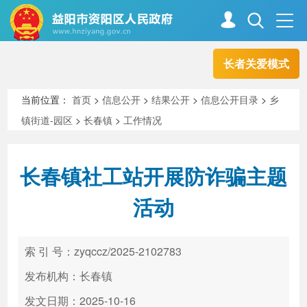
长者关爱模式
首页
走进资阳
当前位置：
首页
>
信息公开
>
结果公开
>
信息公开目录
>
乡
镇街道-园区
>
长春镇
>
工作情况
政务资阳
信息公开
长春镇社工站开展防诈骗主题
新闻中心
解读回应
活动
政务服务
互动交流
索 引 号：zyqccz/2025-2102783
发布机构：长春镇
高效办成一件事
发文日期：2025-10-16