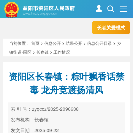
长者关爱模式
首页
走进资阳
当前位置：
首页
>
信息公开
>
结果公开
>
信息公开目录
>
乡
镇街道-园区
>
长春镇
>
工作情况
政务资阳
信息公开
资阳区长春镇：粽叶飘香话禁
新闻中心
解读回应
毒 龙舟竞渡扬清风
政务服务
互动交流
索 引 号：zyqccz/2025-2096638
发布机构：长春镇
高效办成一件事
发文日期：2025-09-22