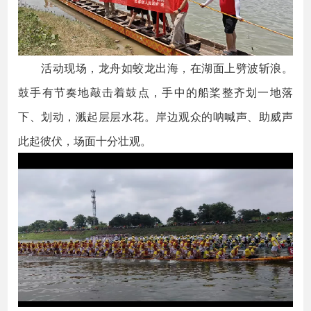
活动现场，龙舟如蛟龙出海，在湖面上劈波斩浪。
鼓手有节奏地敲击着鼓点，手中的船桨整齐划一地落
下、划动，溅起层层水花。岸边观众的呐喊声、助威声
此起彼伏，场面十分壮观。