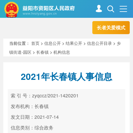
长者关爱模式
首页
走进资阳
当前位置：
首页
>
信息公开
>
结果公开
>
信息公开目录
>
乡
镇街道-园区
>
长春镇
>
机构信息
政务资阳
信息公开
2021年长春镇人事信息
新闻中心
解读回应
索 引 号：zyqccz/2021-1420201
政务服务
互动交流
发布机构：长春镇
发文日期：2021-07-14
信息类别：综合政务
高效办成一件事