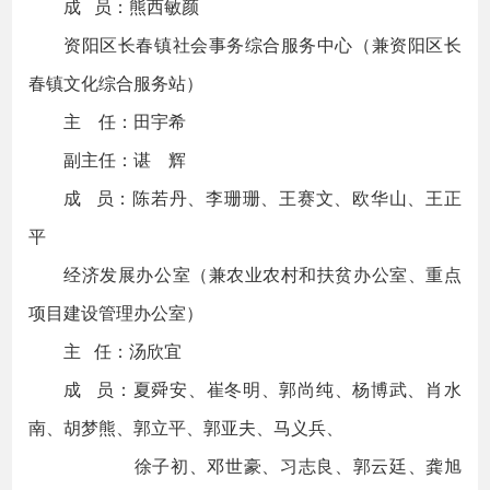
成 员：熊西敏颜
资阳区长春镇社会事务综合服务中心（兼资阳区长
春镇文化综合服务站）
主 任：田宇希
副主任：谌 辉
成 员：陈若丹、李珊珊、王赛文、欧华山、王正
平
经济发展办公室（兼农业农村和扶贫办公室、重点
项目建设管理办公室）
主 任：汤欣宜
成 员：夏舜安、崔冬明、郭尚纯、杨博武、肖水
南、胡梦熊、郭立平、郭亚夫、马义兵、
徐子初、邓世豪、习志良、郭云廷、龚旭