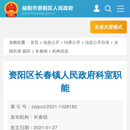
长者关爱模式
首页
走进资阳
当前位置：
首页
>
信息公开
>
结果公开
>
信息公开目录
>
乡
镇街道-园区
>
长春镇
>
机构信息
政务资阳
信息公开
资阳区长春镇人民政府科室职
新闻中心
解读回应
能
政务服务
互动交流
索 引 号：zyqccz/2021-1328182
发布机构：长春镇
高效办成一件事
发文日期：2021-01-27