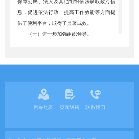
保障公民、法人及其他组织依法获取政府信
息，促进依法行政、提高工作效能等方面提
供了便利平台，取得了显著成效。
（一）进一步加强组织领导。
我局成立了政府信息公开工作小组，由
党组书记、局长陈文斌任组长，副局长方程
任副组长，各股室负责人员为成员。如出现
领导或人员变动，则及时调整小组成员，为
信息公开工作提供了有力的组织保障。
（二）进一步加强制度建设
网站地图
页面纠错
联系我们
需要发布的信息，经拟稿、审核公开等
基本程序予以公开，并做好政府信息保密审
查工作，将政府信息公开保密审查程序贯穿