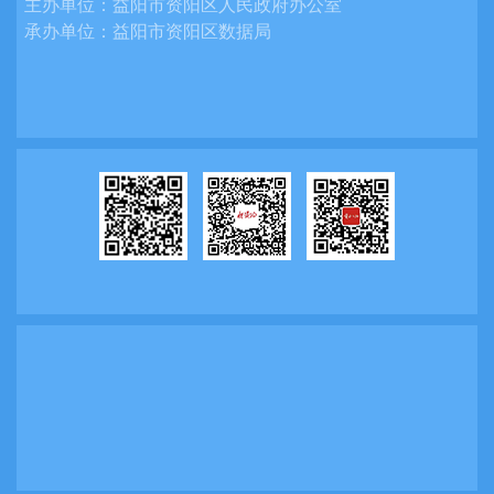
主办单位：
益阳市资阳区人民政府办公室
于公文运转程序和信息发布程序全过程，以
承办单位：
益阳市资阳区数据局
公开程序上的规范，保障工作制度的落实，
从机制上保障实现“涉密信息不上网，上网信
息不涉密”。
（三）进一步加大公开力度
一是积极组织负责政务公开工作的分管
领导和工作人员深入学习《条例》等相关文
件，熟悉掌握并确保政务公开工作在合法的
前提下进行。二是在公开内容方面，我局重
点公开了局机关领导班子成员及分工、年度
工作计划与总结、财政预决算情况等。三是
不断规范政务公开流程，严格按照《条例》
等有关要求，认真梳理各类公开事项。目