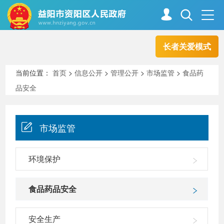
长者关爱模式
首页
走进资阳
当前位置：
首页
>
信息公开
>
管理公开
>
市场监管
>
食品药
品安全
政务资阳
信息公开
市场监管
新闻中心
解读回应
环境保护
政务服务
互动交流
食品药品安全
高效办成一件事
安全生产