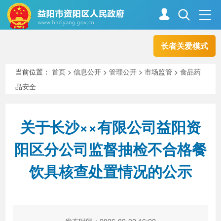
长者关爱模式
首页
走进资阳
当前位置：
首页
>
信息公开
>
管理公开
>
市场监管
>
食品药
品安全
政务资阳
信息公开
关于长沙××有限公司益阳资
新闻中心
解读回应
阳区分公司监督抽检不合格餐
饮具核查处置情况的公示
政务服务
互动交流
高效办成一件事