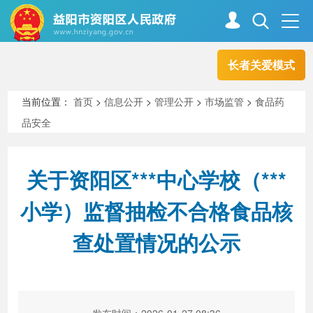
长者关爱模式
首页
走进资阳
当前位置：
首页
>
信息公开
>
管理公开
>
市场监管
>
食品药
品安全
政务资阳
信息公开
关于资阳区***中心学校（***
新闻中心
解读回应
小学）监督抽检不合格食品核
查处置情况的公示
政务服务
互动交流
高效办成一件事