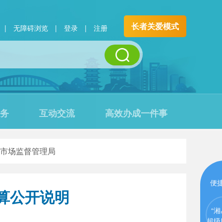
长者关爱模式
|
无障碍浏览
|
登录
|
注册
务
互动交流
高效办成一件事
市场监督管理局
便
算公开说明
“湘
超级