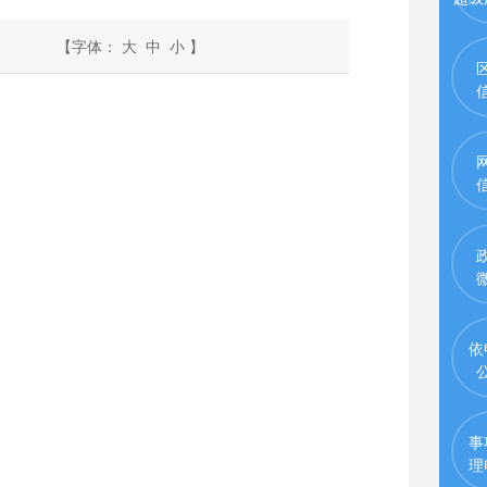
【字体：
大
中
小
】
依
事
理