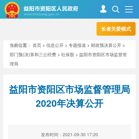
长者关爱模式
首页
走进资阳
当前位置：
首页
>
信息公开
>
专题报道
>
财政预决算公开
>
部门预(决)算和三公经费
>
社保股
>
益阳市资阳区市场监督管
政务资阳
信息公开
理局
益阳市资阳区市场监督管理局
新闻中心
解读回应
2020年决算公开
政务服务
互动交流
高效办成一件事
发布时间：2021-09-30 17:20