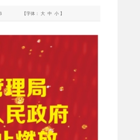
6
【字体：
大
中
小
】