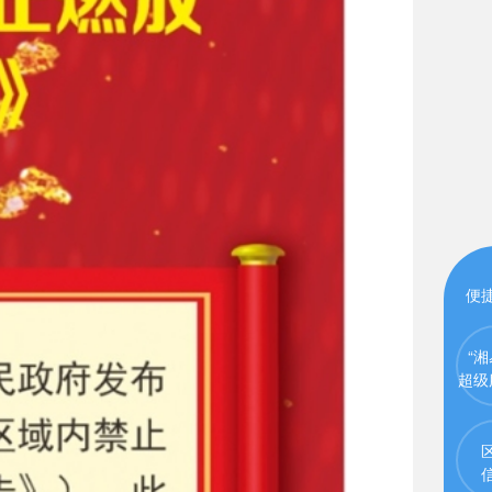
便
“湘
超级