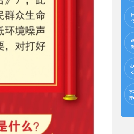
依
事
理