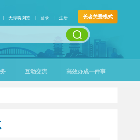
长者关爱模式
|
无障碍浏览
|
登录
|
注册
务
互动交流
高效办成一件事
点