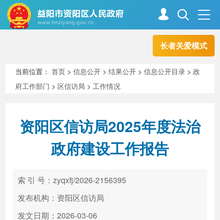
长者关爱模式
首页
走进资阳
当前位置：
首页
>
信息公开
>
结果公开
>
信息公开目录
>
政
府工作部门
>
区信访局
>
工作情况
政务资阳
信息公开
资阳区信访局2025年度法治
新闻中心
解读回应
政府建设工作报告
政务服务
互动交流
索 引 号：zyqxfj/2026-2156395
发布机构：资阳区信访局
高效办成一件事
发文日期：2026-03-06