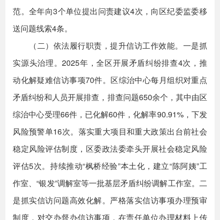
范。全年向3个单位提出问责建议4次，向区纪委监委移
送问题线索4条。
（二）依法履行职责，提升信访工作效能。一是抓
实源头治理。2025年，全区开展矛盾纠纷排查4次，推
动化解疑难信访事项70件。区综治中心每月组织对重点
矛盾纠纷和人员开展排查，排查问题650余个，其中由区
综治中心受理66件，已化解60件，化解率90.91%，下发
风险预警单16次。落实重大项目和重大政策出台前社会
稳定风险评估制度，区委政法委牵头开展社会稳定风险
评估5次。持续推动“枫桥经验”本土化，建立“陈阿姨”工
作室、“银发”调解室等一批基层矛盾纠纷调解工作室。二
是抓实信访问题高效化解。严格落实信访事项办理预审
制度，对交办督办信访事项，在责任单位办理材料上传