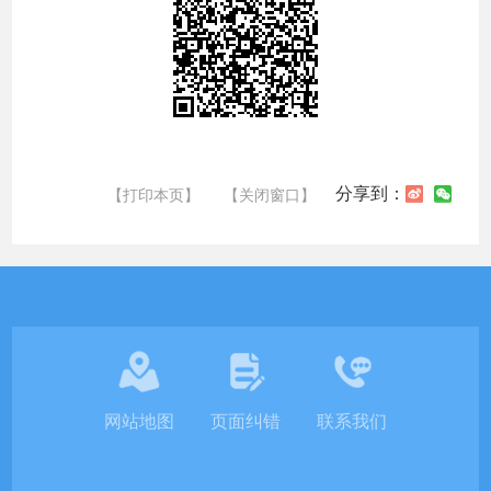
分享到：
【打印本页】
【关闭窗口】
网站地图
页面纠错
联系我们