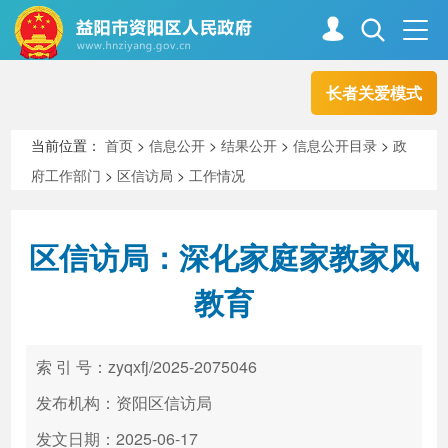
长者关爱模式
首页
走进资阳
当前位置：
首页
>
信息公开
>
结果公开
>
信息公开目录
>
政
府工作部门
>
区信访局
>
工作情况
政务资阳
信息公开
区信访局：深化家庭家教家风
新闻中心
解读回应
教育
政务服务
互动交流
索 引 号：zyqxfj/2025-2075046
发布机构：资阳区信访局
高效办成一件事
发文日期：2025-06-17