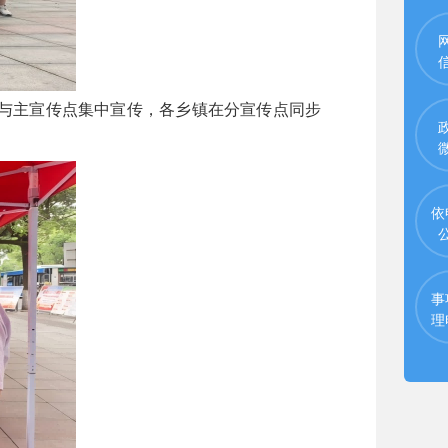
与主宣传点集中宣传，各乡镇在分宣传点同步
依
事
理