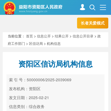
长者关爱模式
首页
走进资阳
当前位置：
首页
>
信息公开
>
结果公开
>
信息公开目录
>
政
府工作部门
>
区信访局
>
机构信息
政务资阳
信息公开
资阳区信访局机构信息
新闻中心
解读回应
索 引 号：50000006/2025-2039069
政务服务
互动交流
发布机构：资阳区
发文日期：2025-02-21
信息类别：综合政务
高效办成一件事